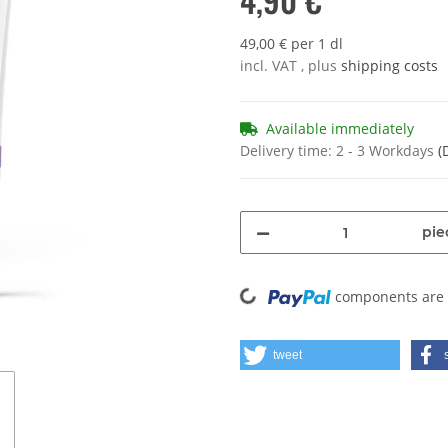
49,00 € per 1 dl
incl. VAT , plus
shipping costs
Available immediately
Delivery time:
2 - 3 Workdays
(
pie
Loading...
components are l
tweet