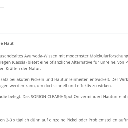
ne Haut
usendealtes Ayurveda-Wissen mit modernster Molekularforschung.
egen (Cassia) bietet eine pflanzliche Alternative für unreine, von
en Kräften der Natur.
tz bei akuten Pickeln und Hautunreinheiten entwickelt. Der Wirks
agen werden kann, um dort schnell und effektiv zu wirken.
ie belegt: Das SORION CLEAR® Spot On vermindert Hautunreinheiten
n 2-3 x täglich dünn auf einzelne Pickel oder Problemstellen auft