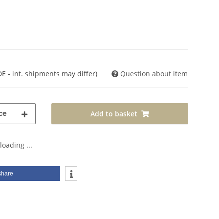
DE - int. shipments may differ)
Question about item
ce
Add to basket
oading ...
share