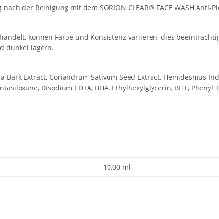
ng nach der Reinigung mit dem SORION CLEAR® FACE WASH Anti-Pi
 handelt, können Farbe und Konsistenz variieren, dies beeinträchti
d dunkel lagern.
tula Bark Extract, Coriandrum Sativum Seed Extract, Hemidesmus Indi
tasiloxane, Disodium EDTA, BHA, Ethylhexylglycerin, BHT, Phenyl T
10,00 ml