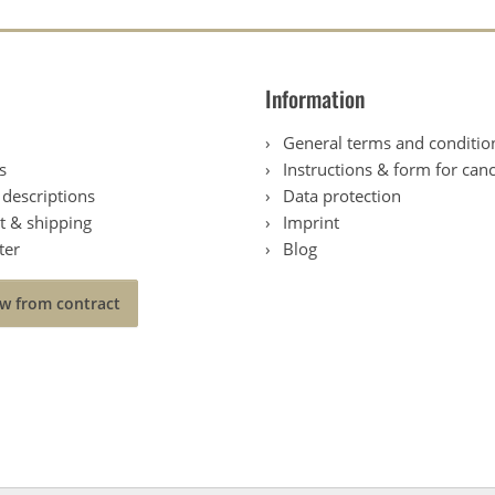
Information
General terms and conditio
s
Instructions & form for canc
descriptions
Data protection
 & shipping
Imprint
ter
Blog
w from contract